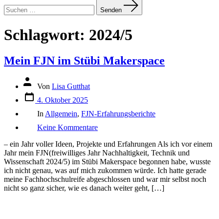
Suchen
nach:
Senden
Schlagwort:
2024/5
Mein FJN im Stübi Makerspace
Autor
Von
Lisa Gutthat
des
Datum
Beitrags
4. Oktober 2025
des
Kategorien
Beitrags
In
Allgemein
,
FJN-Erfahrungsberichte
zu
Keine Kommentare
Mein
FJN
– ein Jahr voller Ideen, Projekte und Erfahrungen Als ich vor einem
im
Jahr mein FJN(freiwilliges Jahr Nachhaltigkeit, Technik und
Stübi
Wissenschaft 2024/5) im Stübi Makerspace begonnen habe, wusste
Makerspace
ich nicht genau, was auf mich zukommen würde. Ich hatte gerade
meine Fachhochschulreife abgeschlossen und war mir selbst noch
nicht so ganz sicher, wie es danach weiter geht, […]
Ö
I