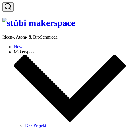
Zum
Inhalt
Suche
springen
ein-/ausblenden
Ideen-, Atom- & Bit-Schmiede
News
Makerspace
Das Projekt