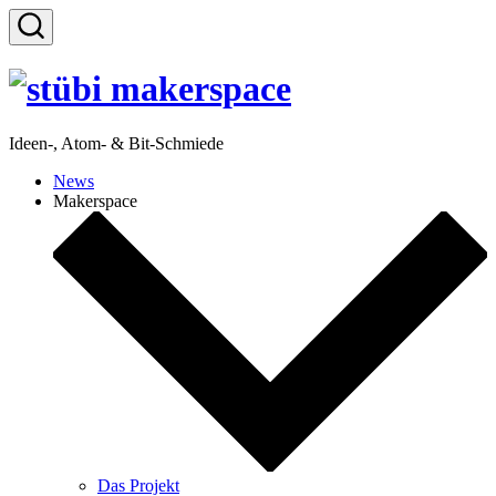
Zum
Inhalt
Suche
springen
ein-/ausblenden
Ideen-, Atom- & Bit-Schmiede
News
Makerspace
Das Projekt