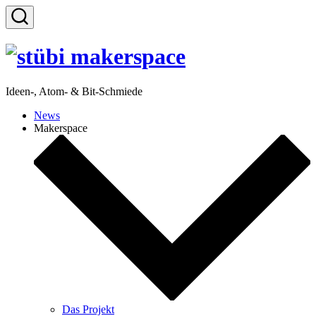
Zum
Inhalt
Suche
springen
ein-/ausblenden
Ideen-, Atom- & Bit-Schmiede
News
Makerspace
Das Projekt