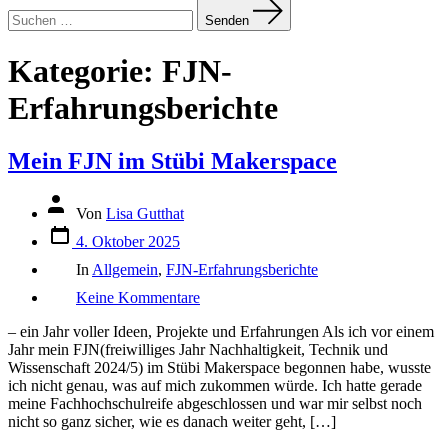
Suchen
nach:
Senden
Kategorie:
FJN-
Erfahrungsberichte
Mein FJN im Stübi Makerspace
Autor
Von
Lisa Gutthat
des
Datum
Beitrags
4. Oktober 2025
des
Kategorien
Beitrags
In
Allgemein
,
FJN-Erfahrungsberichte
zu
Keine Kommentare
Mein
FJN
– ein Jahr voller Ideen, Projekte und Erfahrungen Als ich vor einem
im
Jahr mein FJN(freiwilliges Jahr Nachhaltigkeit, Technik und
Stübi
Wissenschaft 2024/5) im Stübi Makerspace begonnen habe, wusste
Makerspace
ich nicht genau, was auf mich zukommen würde. Ich hatte gerade
meine Fachhochschulreife abgeschlossen und war mir selbst noch
nicht so ganz sicher, wie es danach weiter geht, […]