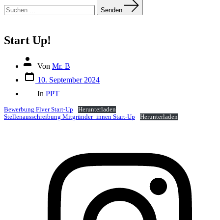
Suchen
nach:
Senden
Start Up!
Autor
Von
Mr. B
des
Datum
Beitrags
10. September 2024
des
Kategorien
Beitrags
In
PPT
Bewerbung Flyer Start-Up
Herunterladen
Stellenausschreibung Mitgründer_innen Start-Up
Herunterladen
Ö
I
i
e
n
T