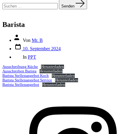
Suchen
nach:
Senden
Barista
Autor
Von
Mr. B
des
Datum
Beitrags
10. September 2024
des
Kategorien
Beitrags
In
PPT
Ausschreibung Küche
Herunterladen
Ausschreiben Barista
Herunterladen
Barista Stellenangebot Koch
Herunterladen
Barista Stellenangebot Service
Herunterladen
Barista Stellenangebot
Herunterladen
Ö
I
i
e
n
T