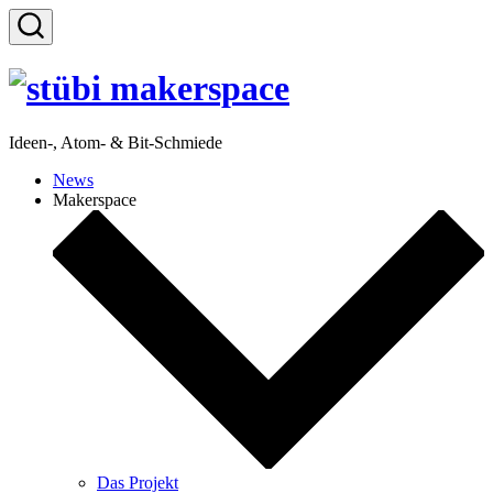
Zum
Inhalt
Suche
springen
ein-/ausblenden
Ideen-, Atom- & Bit-Schmiede
News
Makerspace
Das Projekt