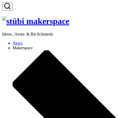
Zum
Inhalt
Suche
springen
ein-/ausblenden
Ideen-, Atom- & Bit-Schmiede
News
Makerspace