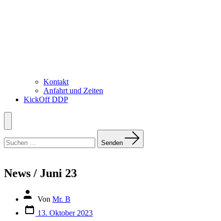
Kontakt
Anfahrt und Zeiten
KickOff DDP
Menü
Suchen
nach:
Senden
News / Juni 23
Autor
Von
Mr. B
des
Datum
Beitrags
13. Oktober 2023
des