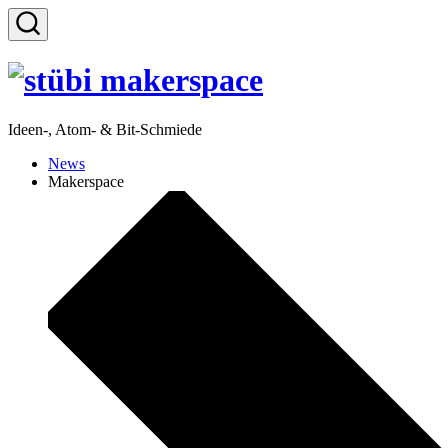
Zum
Inhalt
Suche
springen
ein-/ausblenden
Ideen-, Atom- & Bit-Schmiede
News
Makerspace