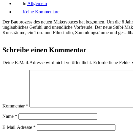
Kategorien
Beitrags
In
Allgemein
zu
Keine Kommentare
BAUSTELLE!
Makerspace
Der Bauprozess des neuen Makerspaces hat begonnen. Um die 6 Jahre da
Bau
unglaubliches Gefühl und unendliche Vorfreude. Der neue Stübi-Ma
startet
Kunsträume, ein Ton- und Filmstudio, Sammlungsräume und gestaltba
Schreibe einen Kommentar
Deine E-Mail-Adresse wird nicht veröffentlicht.
Erforderliche Felder 
Kommentar
*
Name
*
E-Mail-Adresse
*