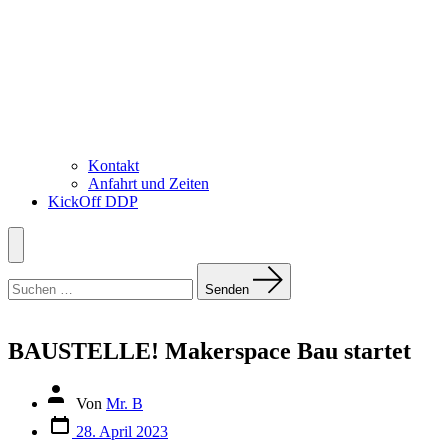
Kontakt
Anfahrt und Zeiten
KickOff DDP
Menü
Suchen
nach:
Senden
BAUSTELLE! Makerspace Bau startet
Autor
Von
Mr. B
des
Datum
Beitrags
28. April 2023
des