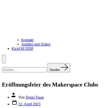
Kontakt
Anfahrt und Zeiten
KickOff DDP
Menü
Suchen
nach:
Senden
Eröffnungsfeier des Makerspace Clubs
Autor
Von
Deniz Yasar
des
Datum
Beitrags
12. April 2023
des