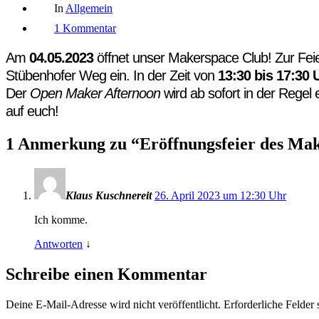
Kategorien
Beitrags
In
Allgemein
zu
1 Kommentar
Eröffnungsfeier
des
Am
04.05.2023
öffnet unser Makerspace Club! Zur Feie
Makerspace
Clubs
Stübenhofer Weg ein. In der Zeit von
13:30 bis 17:30
Der
Open Maker Afternoon
wird ab sofort in der Regel
auf euch!
1 Anmerkung zu “
Eröffnungsfeier des Ma
Klaus Kuschnereit
26. April 2023 um 12:30 Uhr
Ich komme.
Antworten
↓
Schreibe einen Kommentar
Deine E-Mail-Adresse wird nicht veröffentlicht.
Erforderliche Felder 