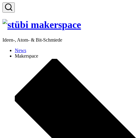
Zum
Inhalt
Suche
springen
ein-/ausblenden
Ideen-, Atom- & Bit-Schmiede
News
Makerspace